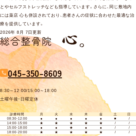
とやセルフストレッチなども指導しています。さらに、同じ敷地内
には薬店 心も併設されており、患者さんの症状に合わせた最適な治
療を提供しています。
2026年 8月 7日更新
045-350-8609
8:30～12:00/15:00～18:00
土曜午後・日曜定休
診療時間
月
火
水
木
金
土
日
08:30-12:00
●
●
●
●
●
■
/
14:00-15:00
★
★
★
★
★
/
/
15:00-18:00
●
●
★
●
●
/
/
18:00-20:00
★
★
★
★
★
/
/