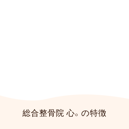
総合整骨院 心。
神奈川県横浜市港北区、横浜市営地下鉄グリーンライン「高田」駅か
ら
徒歩5分にある総合整骨院 心。です。
患者様とスタッフの二人三
脚での治療を心がけています。
信頼と実績を糧にこれからも最良・
最短の施術で皆様にお応え致します。
キッズスペースも設けてあり
ますので、お子さま連れでもお気軽にご来院ください。
総合整骨院 心。の特徴